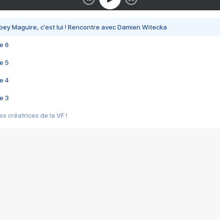
bey Maguire, c'est lui ! Rencontre avec Damien Witecka
e 6
e 5
e 4
e 3
s créatrices de la VF !
e 2
e 1
e Mektoub My Love arrive enfin ! Rencontre avec Shaïn Boumedine et Sal
i : après Toni en famille
elle réalise le bouleversant Dites lui que je l'aime