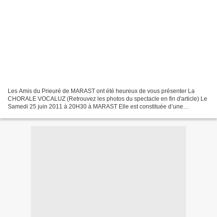
Les Amis du Prieuré de MARAST ont été heureux de vous présenter La
CHORALE VOCALUZ (Retrouvez les photos du spectacle en fin d'article) Le
Samedi 25 juin 2011 à 20H30 à MARAST Elle est constituée d’une
soixantaine de choristes dans le chant choral à quatre...